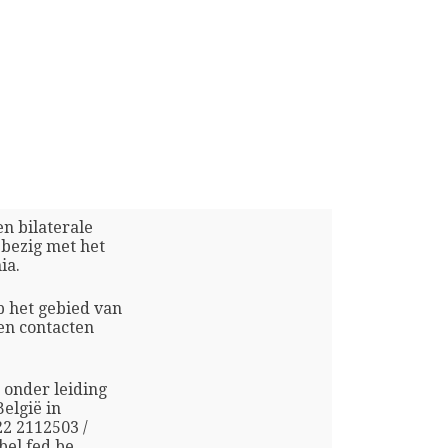
en bilaterale
 bezig met het
ia.
p het gebied van
en contacten
 onder leiding
elgië in
22 2112503 /
bel.fed.be