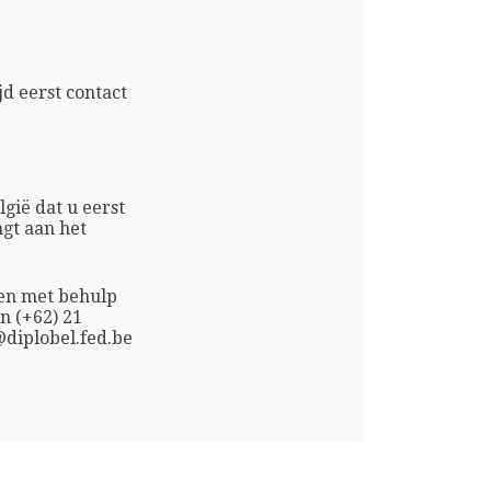
d eerst contact
gië dat u eerst
gt aan het
ken met behulp
n (+62) 21
@diplobel.fed.be