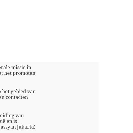
erale missie in
et het promoten
p het gebied van
en contacten
leiding van
ië en is
assy in Jakarta)