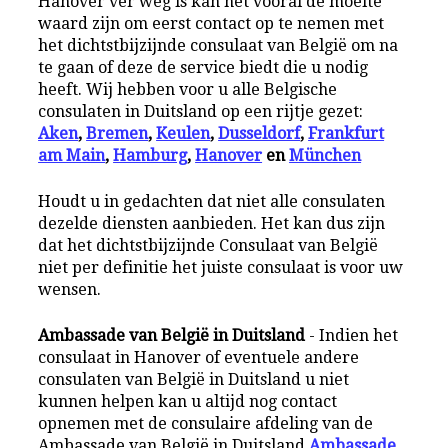
Hanover ver weg is kan het vooral de moeite
waard zijn om eerst contact op te nemen met
het dichtstbijzijnde consulaat van België om na
te gaan of deze de service biedt die u nodig
heeft. Wij hebben voor u alle Belgische
consulaten in Duitsland op een rijtje gezet:
Aken
,
Bremen
,
Keulen
,
Dusseldorf
,
Frankfurt
am Main
,
Hamburg
,
Hanover
en
München
Houdt u in gedachten dat niet alle consulaten
dezelde diensten aanbieden. Het kan dus zijn
dat het dichtstbijzijnde Consulaat van België
niet per definitie het juiste consulaat is voor uw
wensen.
Ambassade van België in Duitsland
- Indien het
consulaat in Hanover of eventuele andere
consulaten van België in Duitsland u niet
kunnen helpen kan u altijd nog contact
opnemen met de consulaire afdeling van de
Ambassade van België in Duitsland
Ambassade